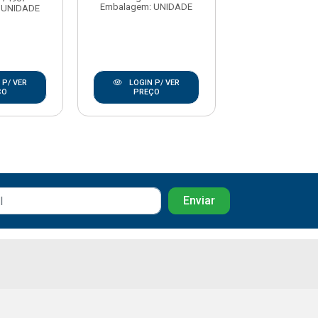
Embalagem: UNIDADE
Embalagem: U
 UNIDADE
 P/ VER
LOGIN P/ VER
LOGIN P/
ÇO
PREÇO
PREÇO