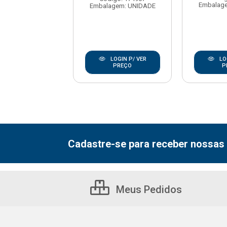
agem: UNIDADE
Embalag
Embalagem: UNIDADE
LOGIN P/ VER
LOGIN P/ VER
LO
PREÇO
PREÇO
P
Cadastre-se para receber nossas 
Meus Pedidos