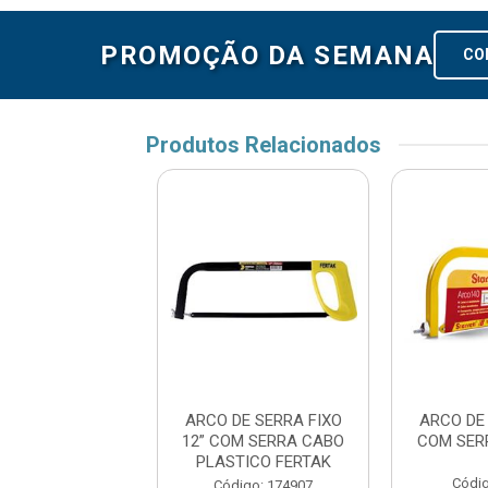
PROMOÇÃO DA SEMANA
CO
Produtos Relacionados
O DE SERRA
ARCO DE SERRA FIXO
ARCO DE
MICO 12” MAX
12” COM SERRA CABO
COM SER
PLASTICO FERTAK
digo: 173405
Códig
Código: 174907