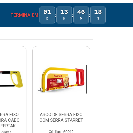
01
13
46
18
:
:
:
TERMINA EM:
D
H
M
S
RRA FIXO
ARCO DE SERRA FIXO
ARCO DE S
RRA CABO
COM SERRA STARRET
ECONOMICO 1
 FERTAK
Código: 60912
Código: 173
174907