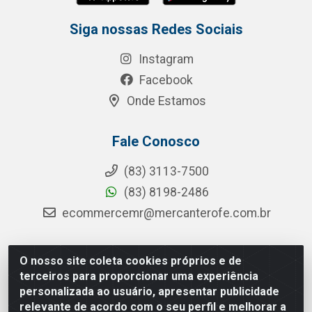
Siga nossas Redes Sociais
Instagram
Facebook
Onde Estamos
Fale Conosco
(83) 3113-7500
(83) 8198-2486
ecommercemr@mercanterofe.com.br
O nosso site coleta cookies próprios e de
MR Distribuidora - Rua Hortêncio Ribeiro de Luna, 3777 -
terceiros para proporcionar uma experiência
Distrito Industrial, João Pessoa/PB - CEP 58081-400 -
personalizada ao usuário, apresentar publicidade
CNPJ 35.428.312/0001-85
relevante de acordo com o seu perfil e melhorar a