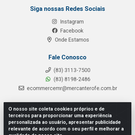
Siga nossas Redes Sociais
Instagram
Facebook
Onde Estamos
Fale Conosco
(83) 3113-7500
(83) 8198-2486
ecommercemr@mercanterofe.com.br
O nosso site coleta cookies próprios e de
MR Distribuidora - Rua Hortêncio Ribeiro de Luna, 3777 -
terceiros para proporcionar uma experiência
Distrito Industrial, João Pessoa/PB - CEP 58081-400 -
personalizada ao usuário, apresentar publicidade
CNPJ 35.428.312/0001-85
relevante de acordo com o seu perfil e melhorar a