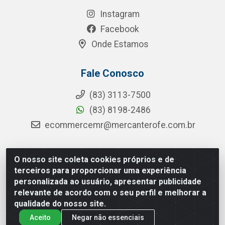
Instagram
Facebook
Onde Estamos
Fale Conosco
(83) 3113-7500
(83) 8198-2486
ecommercemr@mercanterofe.com.br
O nosso site coleta cookies próprios e de
MR Distribuidora - Rua Hortêncio Ribeiro de Luna, 3777 -
terceiros para proporcionar uma experiência
Distrito Industrial, João Pessoa/PB - CEP 58081-400 -
personalizada ao usuário, apresentar publicidade
CNPJ 35.428.312/0001-85
relevante de acordo com o seu perfil e melhorar a
qualidade do nosso site.
Aceito
Negar não essenciais