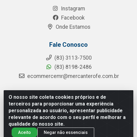
Instagram
Facebook
Onde Estamos
Fale Conosco
(83) 3113-7500
(83) 8198-2486
ecommercemr@mercanterofe.com.br
O nosso site coleta cookies próprios e de
MR Distribuidora - Rua Hortêncio Ribeiro de Luna, 3777 -
terceiros para proporcionar uma experiência
Distrito Industrial, João Pessoa/PB - CEP 58081-400 -
personalizada ao usuário, apresentar publicidade
CNPJ 35.428.312/0001-85
relevante de acordo com o seu perfil e melhorar a
qualidade do nosso site.
Aceito
Negar não essenciais