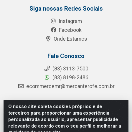
Siga nossas Redes Sociais
Instagram
Facebook
Onde Estamos
Fale Conosco
(83) 3113-7500
(83) 8198-2486
ecommercemr@mercanterofe.com.br
O nosso site coleta cookies próprios e de
MR Distribuidora - Rua Hortêncio Ribeiro de Luna, 3777 -
terceiros para proporcionar uma experiência
Distrito Industrial, João Pessoa/PB - CEP 58081-400 -
personalizada ao usuário, apresentar publicidade
CNPJ 35.428.312/0001-85
relevante de acordo com o seu perfil e melhorar a