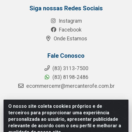
Siga nossas Redes Sociais
Instagram
Facebook
Onde Estamos
Fale Conosco
(83) 3113-7500
(83) 8198-2486
ecommercemr@mercanterofe.com.br
O nosso site coleta cookies próprios e de
MR Distribuidora - Rua Hortêncio Ribeiro de Luna, 3777 -
terceiros para proporcionar uma experiência
Distrito Industrial, João Pessoa/PB - CEP 58081-400 -
personalizada ao usuário, apresentar publicidade
CNPJ 35.428.312/0001-85
relevante de acordo com o seu perfil e melhorar a