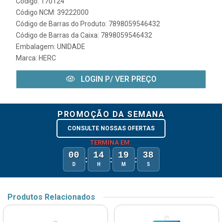
Código: 170124
Código NCM: 39222000
Código de Barras do Produto: 7898059546432
Código de Barras da Caixa: 7898059546432
Embalagem: UNIDADE
Marca:
HERC
LOGIN P/ VER PREÇO
PROMOÇÃO DA SEMANA
CONSULTE NOSSAS OFERTAS
TERMINA EM:
00
14
19
38
:
:
:
D
H
M
S
Produtos Relacionados