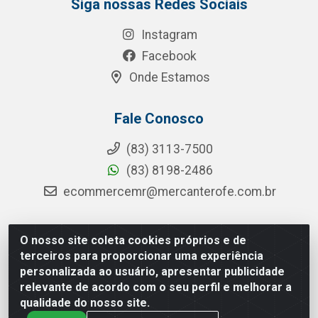
Siga nossas Redes Sociais
Instagram
Facebook
Onde Estamos
Fale Conosco
(83) 3113-7500
(83) 8198-2486
ecommercemr@mercanterofe.com.br
O nosso site coleta cookies próprios e de
MR Distribuidora - Rua Hortêncio Ribeiro de Luna, 3777 -
terceiros para proporcionar uma experiência
Distrito Industrial, João Pessoa/PB - CEP 58081-400 -
personalizada ao usuário, apresentar publicidade
CNPJ 35.428.312/0001-85
relevante de acordo com o seu perfil e melhorar a
qualidade do nosso site.