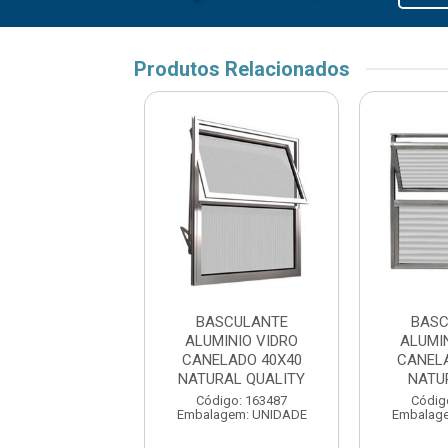
Produtos Relacionados
SCULANTE
BASCULANTE
BASC
IO VIDRO LISO
ALUMINIO VIDRO
ALUMI
 NATURAL CLM
CANELADO 40X40
CANEL
NATURAL QUALITY
NATU
digo: 175623
agem: UNIDADE
Código: 163487
Códig
Embalagem: UNIDADE
Embalag