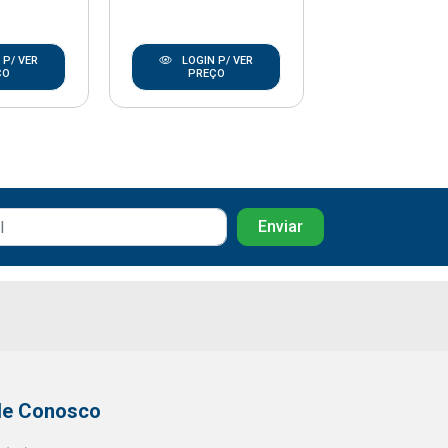
LOGIN P/
 P/ VER
LOGIN P/ VER
PREÇO
ÇO
PREÇO
le Conosco