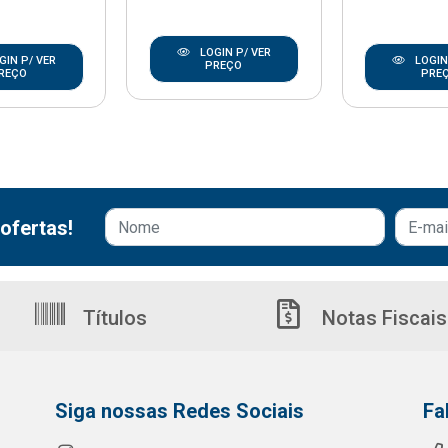
LOGIN P/ VER
GIN P/ VER
LOGIN
PREÇO
REÇO
PRE
ofertas!
Títulos
Notas Fiscais
Siga nossas Redes Sociais
Fa