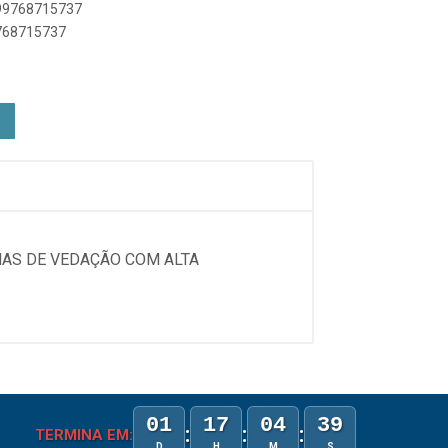
899768715737
9768715737
HAS DE VEDAÇÃO COM ALTA
01
17
04
39
:
:
:
TERMINA EM:
D
H
M
S