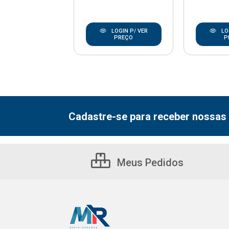
LOGIN P/ VER
LOGIN P/ VER
LO
PREÇO
PREÇO
P
Cadastre-se para receber nossas 
Meus Pedidos