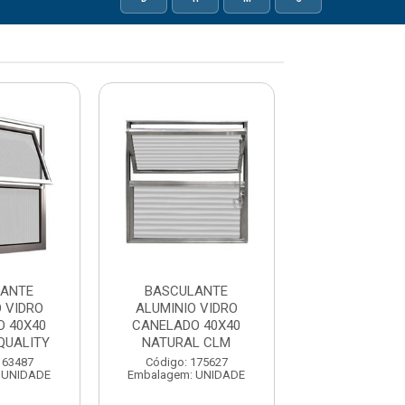
LANTE
BASCULANTE
BASCULA
 VIDRO
ALUMINIO VIDRO
ALUMINIO VID
 40X40
CANELADO 40X40
40X40 NATUR
QUALITY
NATURAL CLM
Código: 175
Embalagem: U
163487
Código: 175627
 UNIDADE
Embalagem: UNIDADE