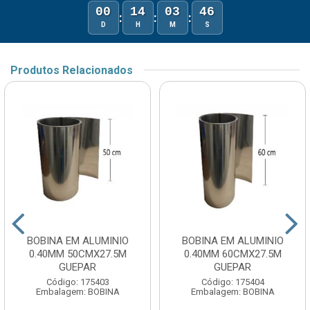
00
14
03
46
:
:
:
D
H
M
S
Produtos Relacionados
BOBINA EM ALUMINIO
BOBINA EM ALUMINIO
0.40MM 50CMX27.5M
0.40MM 60CMX27.5M
GUEPAR
GUEPAR
Código: 175403
Código: 175404
Embalagem: BOBINA
Embalagem: BOBINA