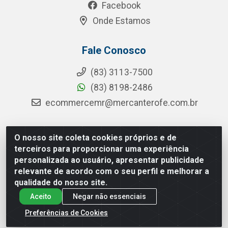
Facebook
Onde Estamos
Fale Conosco
(83) 3113-7500
(83) 8198-2486
ecommercemr@mercanterofe.com.br
O nosso site coleta cookies próprios e de
MR Distribuidora - Rua Hortêncio Ribeiro de Luna, 3777 -
terceiros para proporcionar uma experiência
Distrito Industrial, João Pessoa/PB - CEP 58081-400 -
personalizada ao usuário, apresentar publicidade
CNPJ 35.428.312/0001-85
relevante de acordo com o seu perfil e melhorar a
qualidade do nosso site.
Aceito
Negar não essenciais
Preferências de Cookies