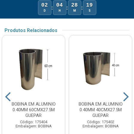
02
04
28
19
:
:
:
D
H
M
S
Produtos Relacionados
BOBINA EM ALUMINIO
BOBINA EM ALUMINIO
0.40MM 60CMX27.5M
0.40MM 40CMX27.5M
GUEPAR
GUEPAR
Código: 175404
Código: 175402
Embalagem: BOBINA
Embalagem: BOBINA