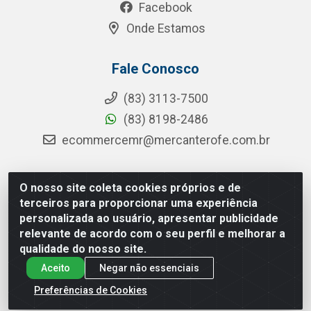
Facebook
Onde Estamos
Fale Conosco
(83) 3113-7500
(83) 8198-2486
ecommercemr@mercanterofe.com.br
O nosso site coleta cookies próprios e de
MR Distribuidora - Rua Hortêncio Ribeiro de Luna, 3777 -
terceiros para proporcionar uma experiência
Distrito Industrial, João Pessoa/PB - CEP 58081-400 -
personalizada ao usuário, apresentar publicidade
CNPJ 35.428.312/0001-85
relevante de acordo com o seu perfil e melhorar a
qualidade do nosso site.
Aceito
Negar não essenciais
Preferências de Cookies