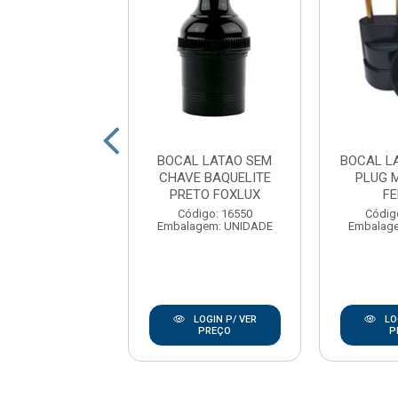
TE LATAO COM
BOCAL LATAO SEM
BOCAL L
ICHO TERMO
CHAVE BAQUELITE
PLUG 
ANCO ILUMI
PRETO FOXLUX
F
digo: 176607
Código: 16550
Códig
agem: PCT-10UN
Embalagem: UNIDADE
Embalag
LOGIN P/ VER
LOGIN P/ VER
LO
PREÇO
PREÇO
P