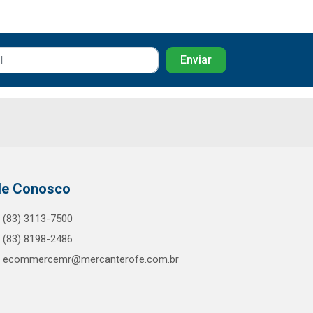
le Conosco
(83) 3113-7500
(83) 8198-2486
ecommercemr@mercanterofe.com.br