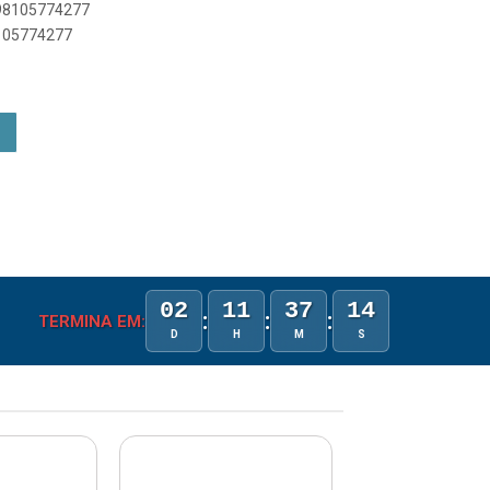
898105774277
8105774277
02
11
37
14
:
:
:
TERMINA EM:
D
H
M
S