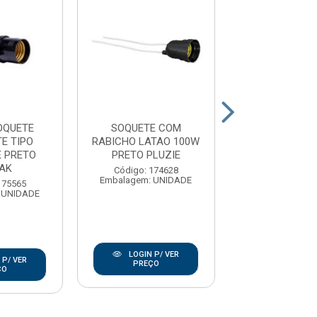
OQUETE
SOQUETE COM
SOQUETE 
E TIPO
RABICHO LATAO 100W
RABICHO LATA
 PRETO
PRETO PLUZIE
BRACO PLU
AK
Código: 174628
Código: 174
Embalagem: UNIDADE
Embalagem: U
175565
 UNIDADE
LOGIN P/ VER
LOGIN P/
 P/ VER
PREÇO
PREÇO
ÇO