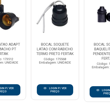
ATAO ADAPT
BOCAL SOQUETE
BOCAL S
MACHO PT
LATAO COM RABICHO
BAQUELIT
ERTAK
TERMO PRETO FERTAK
PENDENTE
FERT
o: 173512
Código: 175568
em: UNIDADE
Embalagem: UNIDADE
Código: 
Embalagem:
GIN P/ VER
LOGIN P/ VER
LOGIN
REÇO
PREÇO
PRE