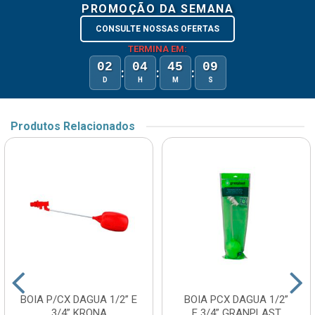
PROMOÇÃO DA SEMANA
CONSULTE NOSSAS OFERTAS
TERMINA EM:
02
04
45
09
:
:
:
D
H
M
S
Produtos Relacionados
BOIA P/CX DAGUA 1/2” E
BOIA PCX DAGUA 1/2”
3/4” KRONA
E 3/4” GRANPLAST