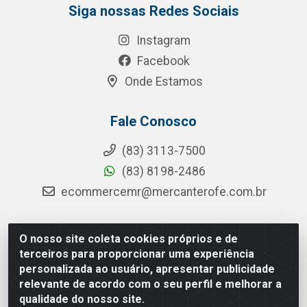
Siga nossas Redes Sociais
Instagram
Facebook
Onde Estamos
Fale Conosco
(83) 3113-7500
(83) 8198-2486
ecommercemr@mercanterofe.com.br
O nosso site coleta cookies próprios e de
MR Distribuidora - Rua Hortêncio Ribeiro de Luna, 3777 -
terceiros para proporcionar uma experiência
Distrito Industrial, João Pessoa/PB - CEP 58081-400 -
personalizada ao usuário, apresentar publicidade
CNPJ 35.428.312/0001-85
relevante de acordo com o seu perfil e melhorar a
qualidade do nosso site.