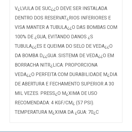
V¿LVULA DE SUC¿¿O DEVE SER INSTALADA
DENTRO DOS RESERVAT¿RIOS INFERIORES E
VISA MANTER A TUBULA¿¿O DAS BOMBAS COM
100% DE ¿GUA, EVITANDO DANOS ¿S
TUBULA¿¿ES E QUEIMA DO SELO DE VEDA¿¿O
DA BOMBA D¿¿GUA .SISTEMA DE VEDA¿¿O EM
BORRACHA NITR¿LICA: PROPORCIONA
VEDA¿¿O PERFEITA COM DURABILIDADE M¿DIA
DE ABERTURA E FECHAMENTO SUPERIOR A 30
MIL VEZES. PRESS¿O M¿XIMA DE USO
RECOMENDADA: 4 KGF/CM¿ (57 PSI).
TEMPERATURA M¿XIMA DA ¿GUA: 70¿C