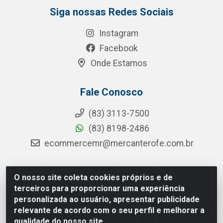
Siga nossas Redes Sociais
Instagram
Facebook
Onde Estamos
Fale Conosco
(83) 3113-7500
(83) 8198-2486
ecommercemr@mercanterofe.com.br
O nosso site coleta cookies próprios e de
MR Distribuidora - Rua Hortêncio Ribeiro de Luna, 3777 -
terceiros para proporcionar uma experiência
Distrito Industrial, João Pessoa/PB - CEP 58081-400 -
personalizada ao usuário, apresentar publicidade
CNPJ 35.428.312/0001-85
relevante de acordo com o seu perfil e melhorar a
qualidade do nosso site.