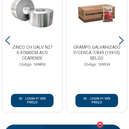
ZINCO CH GALV N27
GRAMPO GALVANIZADO
0.47X80CM ACO
P/CERCA 7/8X9 (19X10)
CEARENSE
BELGO
Código: 169850
Código: 169334
LOGIN P/ VER
LOGIN P/ VER
PREÇO
PREÇO