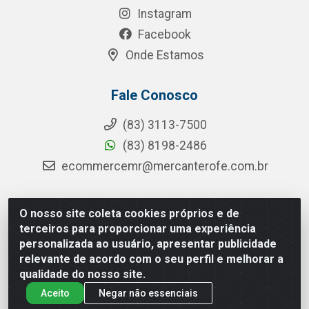
Instagram
Facebook
Onde Estamos
Fale Conosco
(83) 3113-7500
(83) 8198-2486
ecommercemr@mercanterofe.com.br
O nosso site coleta cookies próprios e de
MR Distribuidora - Rua Hortêncio Ribeiro de Luna, 3777 -
terceiros para proporcionar uma experiência
Distrito Industrial, João Pessoa/PB - CEP 58081-400 - CNPJ
personalizada ao usuário, apresentar publicidade
35.428.312/0001-85
relevante de acordo com o seu perfil e melhorar a
qualidade do nosso site.
Aceito
Negar não essenciais