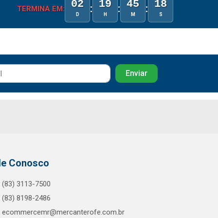
02
19
45
18
:
:
:
TERMINA EM:
D
H
M
S
le Conosco
(83) 3113-7500
(83) 8198-2486
ecommercemr@mercanterofe.com.br