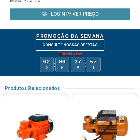
Marca:
FOXLUX
LOGIN P/ VER PREÇO
PROMOÇÃO DA SEMANA
CONSULTE NOSSAS OFERTAS
TERMINA EM:
02
00
37
57
:
:
:
D
H
M
S
Produtos Relacionados