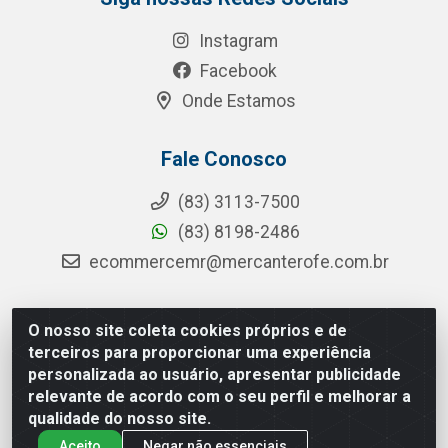
Instagram
Facebook
Onde Estamos
Fale Conosco
(83) 3113-7500
(83) 8198-2486
ecommercemr@mercanterofe.com.br
O nosso site coleta cookies próprios e de
MR Distribuidora - Rua Hortêncio Ribeiro de Luna, 3777 -
terceiros para proporcionar uma experiência
Distrito Industrial, João Pessoa/PB - CEP 58081-400 -
personalizada ao usuário, apresentar publicidade
CNPJ 35.428.312/0001-85
relevante de acordo com o seu perfil e melhorar a
qualidade do nosso site.
Aceito
Negar não essenciais