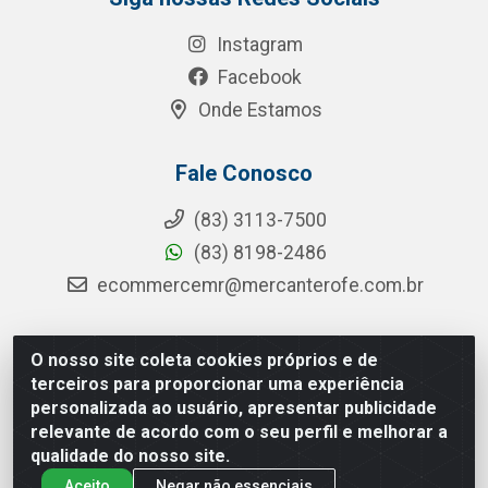
Instagram
Facebook
Onde Estamos
Fale Conosco
(83) 3113-7500
(83) 8198-2486
ecommercemr@mercanterofe.com.br
O nosso site coleta cookies próprios e de
MR Distribuidora - Rua Hortêncio Ribeiro de Luna, 3777 -
terceiros para proporcionar uma experiência
Distrito Industrial, João Pessoa/PB - CEP 58081-400 -
personalizada ao usuário, apresentar publicidade
CNPJ 35.428.312/0001-85
relevante de acordo com o seu perfil e melhorar a
qualidade do nosso site.
Aceito
Negar não essenciais