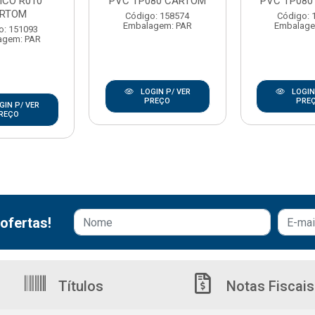
ICO R010
PVC TP080 CARTOM
PVC TP080
RTOM
Código: 158574
Código: 
Embalagem: PAR
Embalage
o: 151093
agem: PAR
LOGIN P/ VER
LOGIN
PREÇO
PRE
GIN P/ VER
REÇO
ofertas!
Títulos
Notas Fiscais