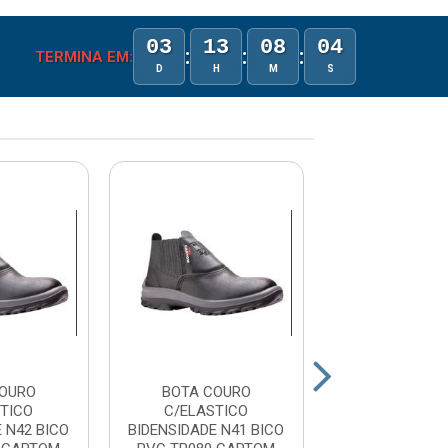
03
13
08
04
:
:
:
TERMINA EM:
D
H
M
S
OURO
BOTA COURO
BOTA CO
TICO
C/ELASTICO
C/ELASTI
 N42 BICO
BIDENSIDADE N41 BICO
BIDENSIDADE N