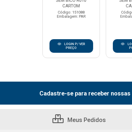
TP080 CARTOM
SEM BICO R010
SEM B
CARTOM
CA
digo: 158570
alagem: PAR
Código: 151088
Códig
Embalagem: PAR
Embal
LOGIN P/ VER
PREÇO
LOGIN P/ VER
LO
PREÇO
P
Cadastre-se para receber nossas 
Meus Pedidos