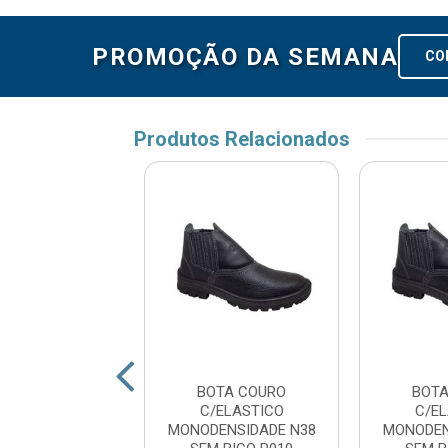
PROMOÇÃO DA SEMANA
CO
Produtos Relacionados
TA COURO
BOTA COURO
BOTA
/ELASTICO
C/ELASTICO
C/E
IDADE N40 BICO
MONODENSIDADE N38
MONODEN