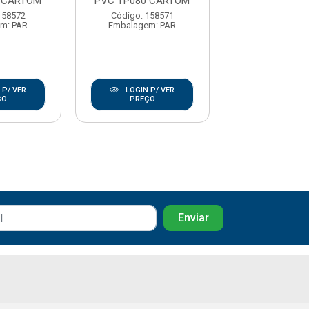
 CARTOM
PVC TP080 CARTOM
PVC TP080 C
158572
Código: 158571
Código: 158
m: PAR
Embalagem: PAR
Embalagem:
 P/ VER
LOGIN P/ VER
LOGIN P/
ÇO
PREÇO
PREÇO