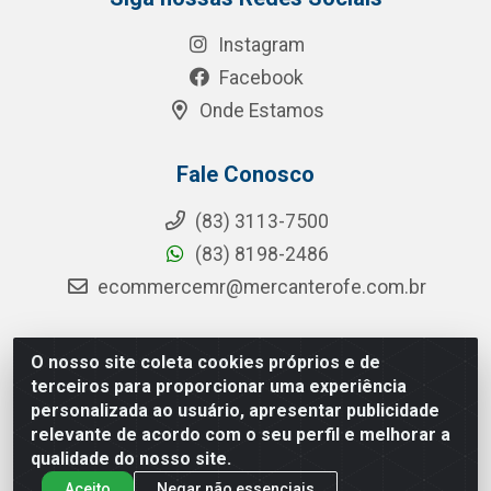
Instagram
Facebook
Onde Estamos
Fale Conosco
(83) 3113-7500
(83) 8198-2486
ecommercemr@mercanterofe.com.br
O nosso site coleta cookies próprios e de
MR Distribuidora - Rua Hortêncio Ribeiro de Luna, 3777 -
terceiros para proporcionar uma experiência
Distrito Industrial, João Pessoa/PB - CEP 58081-400 -
personalizada ao usuário, apresentar publicidade
CNPJ 35.428.312/0001-85
relevante de acordo com o seu perfil e melhorar a
qualidade do nosso site.
Aceito
Negar não essenciais