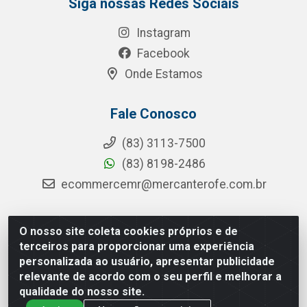
Siga nossas Redes Sociais
Instagram
Facebook
Onde Estamos
Fale Conosco
(83) 3113-7500
(83) 8198-2486
ecommercemr@mercanterofe.com.br
O nosso site coleta cookies próprios e de
MR Distribuidora - Rua Hortêncio Ribeiro de Luna, 3777 -
terceiros para proporcionar uma experiência
Distrito Industrial, João Pessoa/PB - CEP 58081-400 -
personalizada ao usuário, apresentar publicidade
CNPJ 35.428.312/0001-85
relevante de acordo com o seu perfil e melhorar a
qualidade do nosso site.