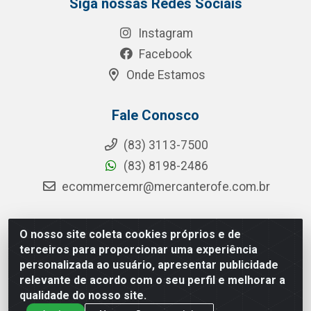
Siga nossas Redes Sociais
Instagram
Facebook
Onde Estamos
Fale Conosco
(83) 3113-7500
(83) 8198-2486
ecommercemr@mercanterofe.com.br
O nosso site coleta cookies próprios e de
MR Distribuidora - Rua Hortêncio Ribeiro de Luna, 3777 -
terceiros para proporcionar uma experiência
Distrito Industrial, João Pessoa/PB - CEP 58081-400 -
personalizada ao usuário, apresentar publicidade
CNPJ 35.428.312/0001-85
relevante de acordo com o seu perfil e melhorar a
qualidade do nosso site.