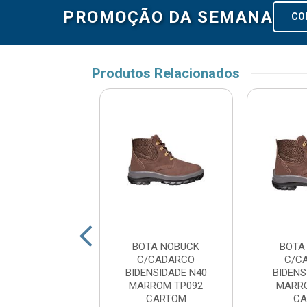
PROMOÇÃO DA SEMANA
CO
Produtos Relacionados
TA NOBUCK
BOTA NOBUCK
BOTA
/CADARCO
C/CADARCO
C/C
NSIDADE N37
BIDENSIDADE N40
BIDENS
RROM LIDER
MARROM TP092
MARR
CARTOM
CA
digo: 173665