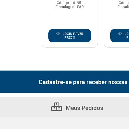
alagem: PAR
Código: 161951
Códig
Embalagem: PAR
Embal
LOGIN P/ VER
PREÇO
LOGIN P/ VER
LO
PREÇO
P
Cadastre-se para receber nossas 
Meus Pedidos