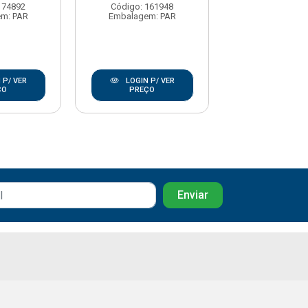
Embalagem:
174892
Código: 161948
m: PAR
Embalagem: PAR
LOGIN P/
PREÇO
 P/ VER
LOGIN P/ VER
ÇO
PREÇO