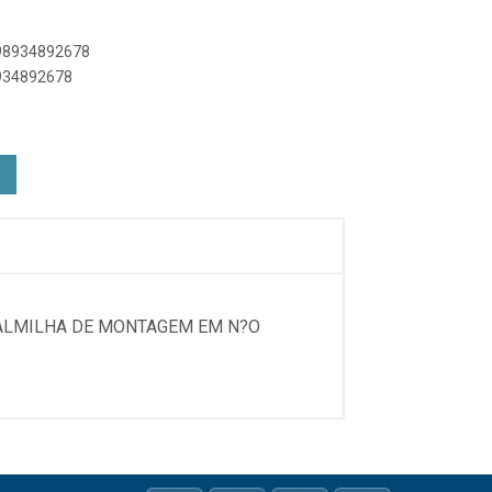
898934892678
8934892678
PALMILHA DE MONTAGEM EM N?O