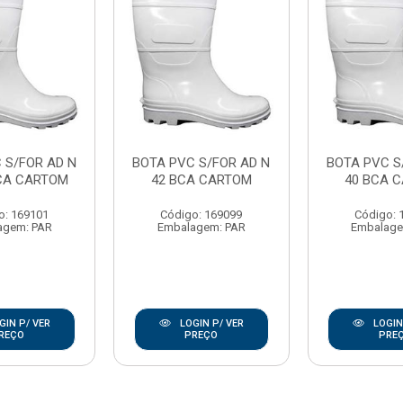
 S/FOR AD N
BOTA PVC S/FOR AD N
BOTA PVC S
BCA CARTOM
42 BCA CARTOM
40 BCA 
o: 169101
Código: 169099
Código: 
agem: PAR
Embalagem: PAR
Embalage
GIN P/ VER
LOGIN P/ VER
LOGIN
REÇO
PREÇO
PRE