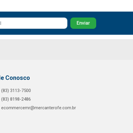
le Conosco
(83) 3113-7500
(83) 8198-2486
ecommercemr@mercanterofe.com.br