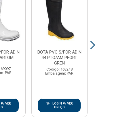
/FOR AD N
BOTA PVC S/FOR AD N
BOTA PVC S/F
CARTOM
44 PTO/AM PFORT
39 PTO CA
GREN
169097
Código: 169
Código: 163248
m: PAR
Embalagem:
Embalagem: PAR
 P/ VER
LOGIN P/ VER
LOGIN P/
ÇO
PREÇO
PREÇO