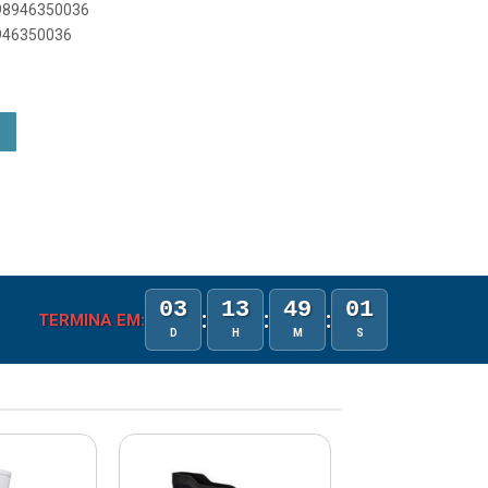
898946350036
8946350036
03
13
49
01
:
:
:
TERMINA EM:
D
H
M
S