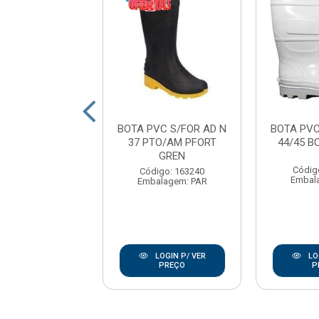
VC S/FOR AD N
BOTA PVC S/FOR AD N
BOTA PVC
PTO CARTOM
37 PTO/AM PFORT
44/45 
GREN
digo: 169088
Códig
Código: 163240
alagem: PAR
Embal
Embalagem: PAR
LOGIN P/ VER
LOGIN P/ VER
LO
PREÇO
PREÇO
P