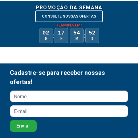
PROMOÇÃO DA SEMANA
CONSULTE NOSSAS OFERTAS
TERMINA EM:
02
17
54
52
:
:
:
D
H
M
S
Cadastre-se para receber nossas
ofertas!