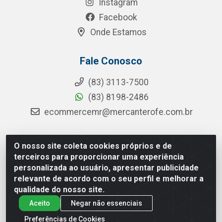
Instagram
Facebook
Onde Estamos
Fale Conosco
(83) 3113-7500
(83) 8198-2486
ecommercemr@mercanterofe.com.br
O nosso site coleta cookies próprios e de
MR Distribuidora - Rua Hortêncio Ribeiro de Luna, 3777 -
terceiros para proporcionar uma experiência
Distrito Industrial, João Pessoa/PB - CEP 58081-400 -
personalizada ao usuário, apresentar publicidade
CNPJ 35.428.312/0001-85
relevante de acordo com o seu perfil e melhorar a
qualidade do nosso site.
Aceito
Negar não essenciais
Preferências de Cookies