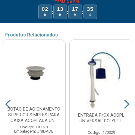
TERMINA EM:
02
13
17
35
:
:
:
D
H
M
S
Produtos Relacionados
BOTAO DE ACIONAMENTO
SUPERIOR SIMPLES PARA
ENTRADA P/CX ACOPL
CAIXA ACOPLADA UN...
UNIVERSAL POLYUTIL
Código: 170028
Embalagem: UNIDADE
Código: 170029