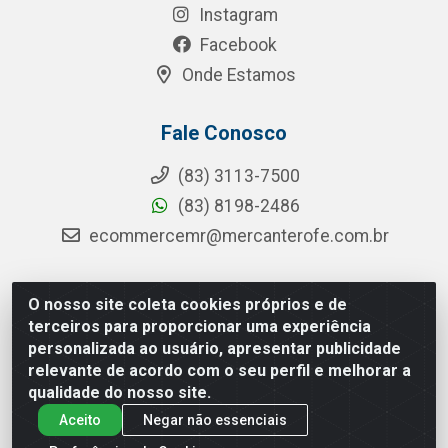
Instagram
Facebook
Onde Estamos
Fale Conosco
(83) 3113-7500
(83) 8198-2486
ecommercemr@mercanterofe.com.br
O nosso site coleta cookies próprios e de
MR Distribuidora - Rua Hortêncio Ribeiro de Luna, 3777 -
terceiros para proporcionar uma experiência
Distrito Industrial, João Pessoa/PB - CEP 58081-400 -
personalizada ao usuário, apresentar publicidade
CNPJ 35.428.312/0001-85
relevante de acordo com o seu perfil e melhorar a
qualidade do nosso site.
Aceito
Negar não essenciais