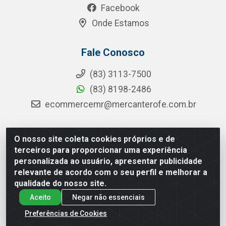
Facebook
Onde Estamos
Fale Conosco
(83) 3113-7500
(83) 8198-2486
ecommercemr@mercanterofe.com.br
O nosso site coleta cookies próprios e de
MR Distribuidora - Rua Hortêncio Ribeiro de Luna, 3777 -
terceiros para proporcionar uma experiência
Distrito Industrial, João Pessoa/PB - CEP 58081-400 -
personalizada ao usuário, apresentar publicidade
CNPJ 35.428.312/0001-85
relevante de acordo com o seu perfil e melhorar a
qualidade do nosso site.
Aceito
Negar não essenciais
Preferências de Cookies