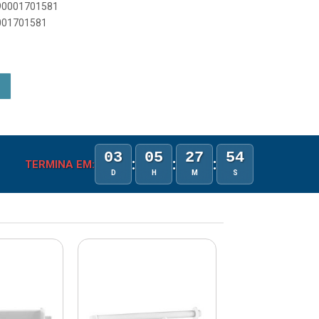
890001701581
0001701581
03
05
27
54
:
:
:
TERMINA EM:
D
H
M
S