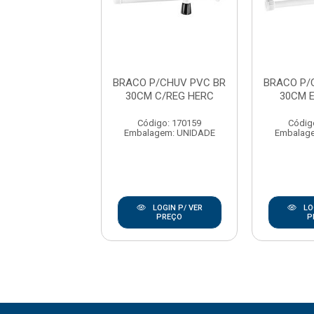
CO PVC PARA
BRACO P/CHUV PVC BR
BRACO P/
VEIRO DUCHA
30CM C/REG HERC
30CM 
TRICA 30CM
BRANCO
Código: 170159
Códig
Embalagem: UNIDADE
Embalag
digo: 176458
agem: UNIDADE
LOGIN P/ VER
LO
LOGIN P/ VER
PREÇO
P
PREÇO