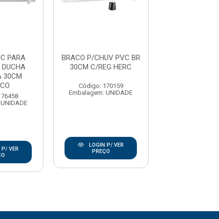
C PARA
BRACO P/CHUV PVC BR
BRACO P/CHUV
 DUCHA
30CM C/REG HERC
30CM ELET 
A 30CM
NCO
Código: 170159
Código: 170
Embalagem: UNIDADE
Embalagem: U
176458
 UNIDADE
LOGIN P/ VER
LOGIN P/
 P/ VER
PREÇO
PREÇO
ÇO