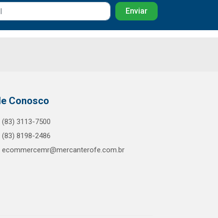
le Conosco
(83) 3113-7500
(83) 8198-2486
ecommercemr@mercanterofe.com.br