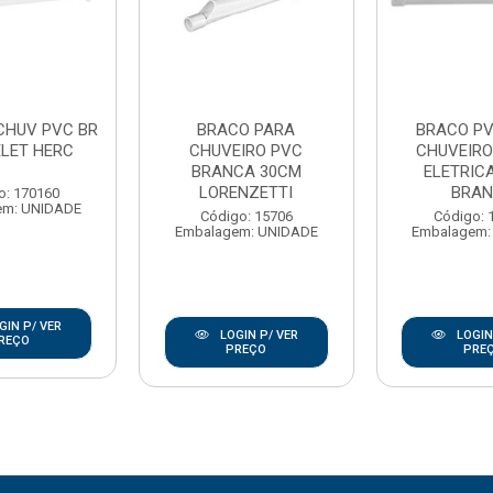
CHUV PVC BR
BRACO PARA
BRACO PV
ELET HERC
CHUVEIRO PVC
CHUVEIRO
BRANCA 30CM
ELETRIC
LORENZETTI
BRA
o: 170160
em: UNIDADE
Código: 15706
Código: 
Embalagem: UNIDADE
Embalagem:
GIN P/ VER
LOGIN P/ VER
LOGIN
REÇO
PREÇO
PRE