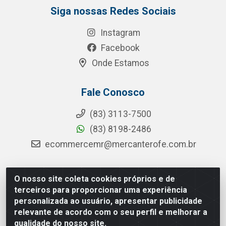
Siga nossas Redes Sociais
Instagram
Facebook
Onde Estamos
Fale Conosco
(83) 3113-7500
(83) 8198-2486
ecommercemr@mercanterofe.com.br
O nosso site coleta cookies próprios e de
MR Distribuidora - Rua Hortêncio Ribeiro de Luna, 3777 -
terceiros para proporcionar uma experiência
Distrito Industrial, João Pessoa/PB - CEP 58081-400 -
personalizada ao usuário, apresentar publicidade
CNPJ 35.428.312/0001-85
relevante de acordo com o seu perfil e melhorar a
qualidade do nosso site.