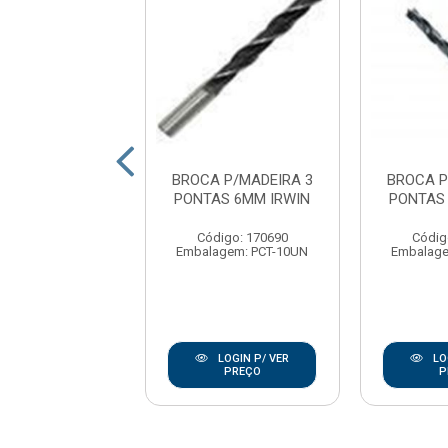
OCA CHATA
BROCA P/MADEIRA 3
BROCA P
ADEIRA 5/16
PONTAS 6MM IRWIN
PONTAS
FERTAK
Código: 170690
Códig
CHATA P/MADEIRA
Embalagem: PCT-10UN
Embalage
/16 FERTAK
digo: 168915
agem: UNIDADE
LOGIN P/ VER
LO
PREÇO
P
LOGIN P/ VER
PREÇO