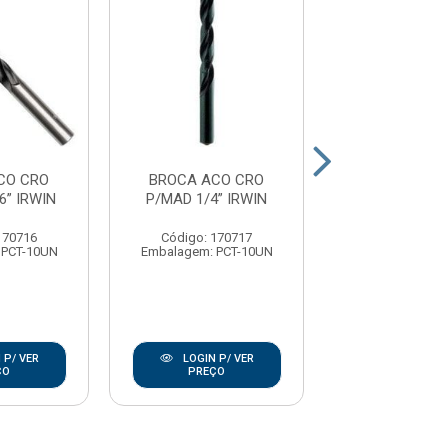
CO CRO
BROCA ACO CRO
BROCA ACO
6” IRWIN
P/MAD 1/4” IRWIN
P/MAD 5/32”
170716
Código: 170717
Código: 17
 PCT-10UN
Embalagem: PCT-10UN
Embalagem: PC
 P/ VER
LOGIN P/ VER
LOGIN P/
ÇO
PREÇO
PREÇO