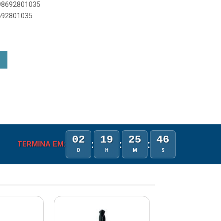
898692801035
8692801035
02
19
25
45
:
:
:
TERMINA EM:
D
H
M
S