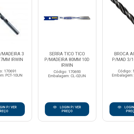
/MADEIRA 3
SERRA TICO TICO
BROCA A
 7MM IRWIN
P/MADEIRA 80MM 10D
P/MAD 3/1
IRWIN
o: 170691
Código: 
Código: 170693
m: PCT-10UN
Embalagem:
Embalagem: CL-02UN
GIN P/ VER
LOGIN P/ VER
LOGIN
REÇO
PREÇO
PRE