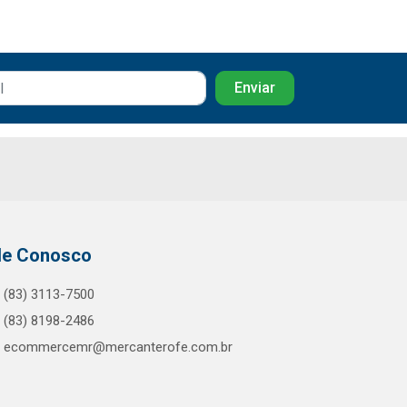
le Conosco
(83) 3113-7500
(83) 8198-2486
ecommercemr@mercanterofe.com.br