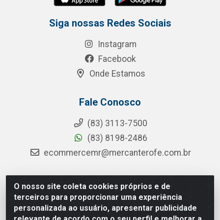
Siga nossas Redes Sociais
Instagram
Facebook
Onde Estamos
Fale Conosco
(83) 3113-7500
(83) 8198-2486
ecommercemr@mercanterofe.com.br
O nosso site coleta cookies próprios e de
MR Distribuidora - Rua Hortêncio Ribeiro de Luna, 3777 -
terceiros para proporcionar uma experiência
Distrito Industrial, João Pessoa/PB - CEP 58081-400 -
personalizada ao usuário, apresentar publicidade
CNPJ 35.428.312/0001-85
relevante de acordo com o seu perfil e melhorar a