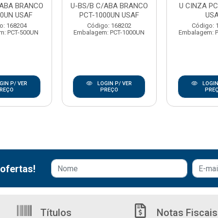
/ABA BRANCO
U-BS/B C/ABA BRANCO
U CINZA PC
00UN USAF
PCT-1000UN USAF
US
o: 168204
Código: 168202
Código: 
m: PCT-500UN
Embalagem: PCT-1000UN
Embalagem: 
GIN P/ VER
LOGIN P/ VER
LOGIN
REÇO
PREÇO
PRE
ofertas!
Títulos
Notas Fiscais