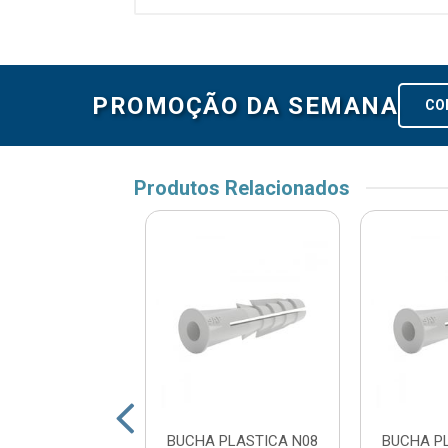
PROMOÇÃO DA SEMANA
CO
Produtos Relacionados
 PLASTICA N10
BUCHA PLASTICA N08
BUCHA P