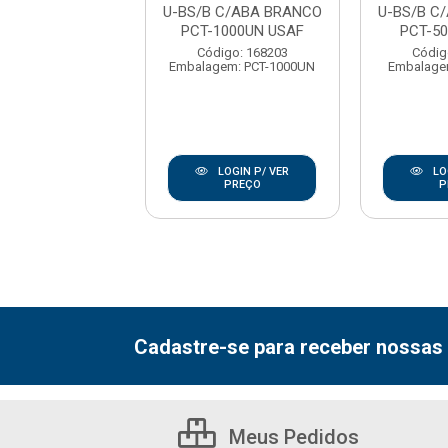
ZA PCT-500UN
U-BS/B C/ABA BRANCO
U-BS/B C
USAF
PCT-1000UN USAF
PCT-5
digo: 176022
Código: 168203
Códig
gem: PCT-500UN
Embalagem: PCT-1000UN
Embalage
LOGIN P/ VER
LOGIN P/ VER
LO
PREÇO
PREÇO
P
Cadastre-se para receber nossas 
Meus Pedidos