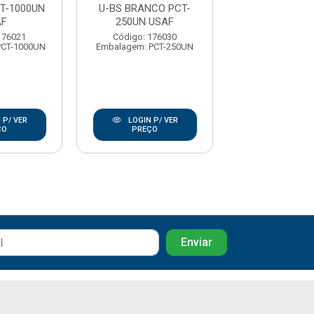
T-1000UN
U-BS BRANCO PCT-
U/B C/ABA CIN
AF
250UN USAF
1000UN U
176021
Código: 176030
Código: 17
PCT-1000UN
Embalagem: PCT-250UN
Embalagem: PCT
 P/ VER
LOGIN P/ VER
LOGIN P/
ÇO
PREÇO
PREÇO