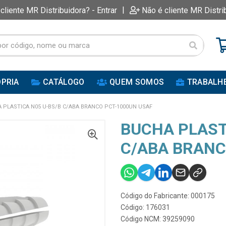
|
 cliente MR Distribuidora? - Entrar
Não é cliente MR Distri
PRIA
CATÁLOGO
QUEM SOMOS
TRABALH
 PLASTICA N05 U-BS/B C/ABA BRANCO PCT-1000UN USAF
BUCHA PLAST
C/ABA BRANC
Código do Fabricante: 000175
Código: 176031
Código NCM: 39259090