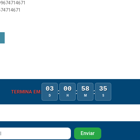
899674714671
9674714671
03
00
58
35
:
:
:
TERMINA EM:
D
H
M
S