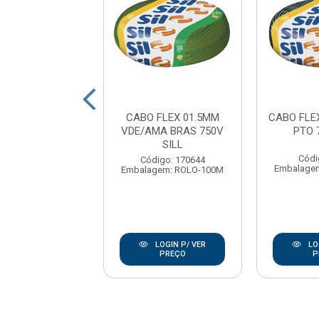
 FLEX BOBINA
CABO FLEX 01.5MM
CABO FLE
 AZUL 750V SIL
VDE/AMA BRAS 750V
PTO 
SILL
digo: 15150
Códi
Código: 170644
agem: BOBINA-
Embalage
Embalagem: ROLO-100M
1800M
LOGIN P/ VER
LOGIN P/ VER
LO
PREÇO
PREÇO
P