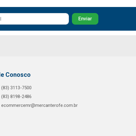
le Conosco
(83) 3113-7500
(83) 8198-2486
ecommercemr@mercanterofe.com.br