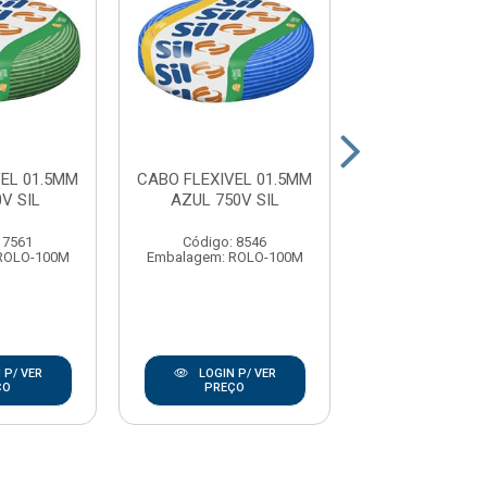
EL 01.5MM
CABO FLEXIVEL 01.5MM
CABO FLEXIVEL
V SIL
AZUL 750V SIL
AMAR 750V
 7561
Código: 8546
Código: 85
ROLO-100M
Embalagem: ROLO-100M
Embalagem: RO
 P/ VER
LOGIN P/ VER
LOGIN P/
ÇO
PREÇO
PREÇO