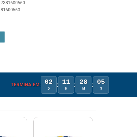
897381600560
7381600560
02
11
28
04
:
:
:
TERMINA EM:
D
H
M
S