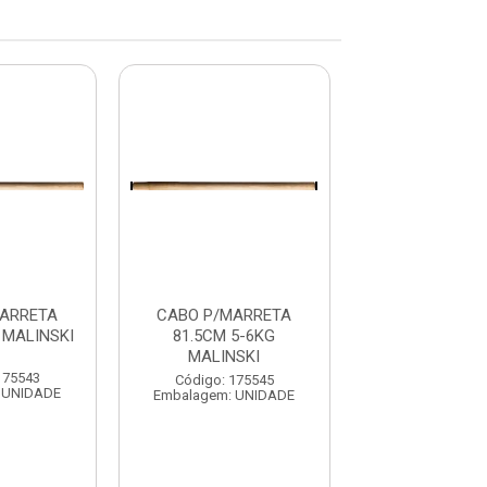
ARRETA
CABO P/MARRETA
CABO P/MA
 MALINSKI
81.5CM 5-6KG
25CM 2-3KG M
MALINSKI
175543
Código: 175
Código: 175545
 UNIDADE
Embalagem: U
Embalagem: UNIDADE