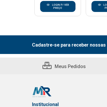
LOGIN P/ VER
LOGIN P/ VER
LO
PREÇO
PREÇO
P
Cadastre-se para receber nossas 
Meus Pedidos
Institucional