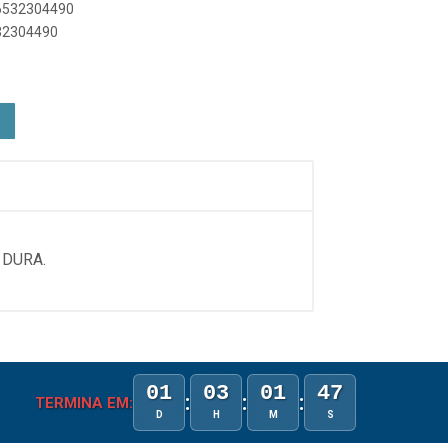
36532304490
532304490
 DURA.
01
03
01
47
:
:
:
TERMINA EM:
D
H
M
S