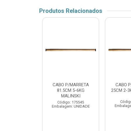
Produtos Relacionados
 P/MARRETA
CABO P/MARRETA
CABO P
-3KG MALINSKI
81.5CM 5-6KG
25CM 2-3
MALINSKI
digo: 175543
Códig
Código: 175545
agem: UNIDADE
Embalag
Embalagem: UNIDADE