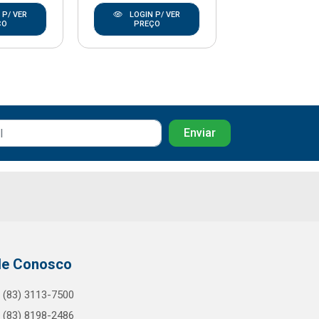
 P/ VER
LOGIN P/ VER
LOGIN P/
ÇO
PREÇO
PREÇO
le Conosco
(83) 3113-7500
(83) 8198-2486