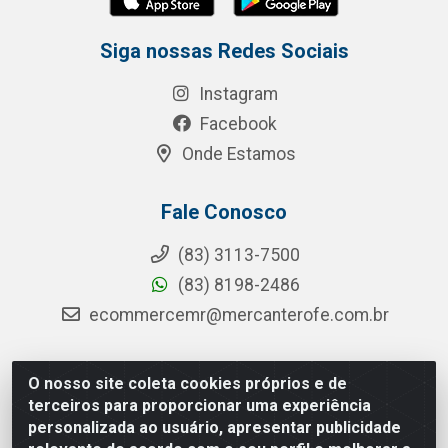
Siga nossas Redes Sociais
Instagram
Facebook
Onde Estamos
Fale Conosco
(83) 3113-7500
(83) 8198-2486
ecommercemr@mercanterofe.com.br
O nosso site coleta cookies próprios e de
MR Distribuidora - Rua Hortêncio Ribeiro de Luna, 3777 -
terceiros para proporcionar uma experiência
Distrito Industrial, João Pessoa/PB - CEP 58081-400 -
personalizada ao usuário, apresentar publicidade
CNPJ 35.428.312/0001-85