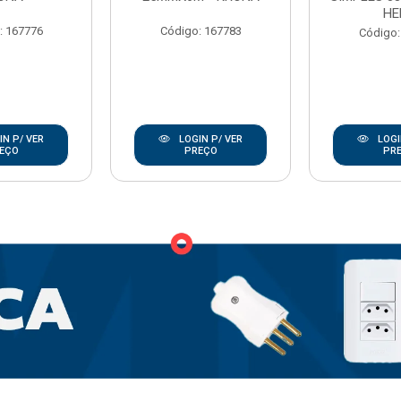
HE
: 167776
Código: 167783
Código:
N P/ VER
LOGIN P/ VER
LOGI
EÇO
PREÇO
PR