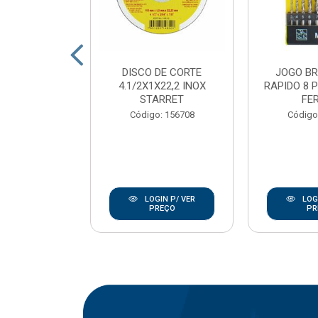
DE CORTE
DISCO DE CORTE
JOGO B
7/8 INOX
4.1/2X1X22,2 INOX
RAPIDO 8 
ANLEY
STARRET
FE
go: 846
Código: 156708
Código
IN P/ VER
LOGIN P/ VER
LOGI
REÇO
PREÇO
PR