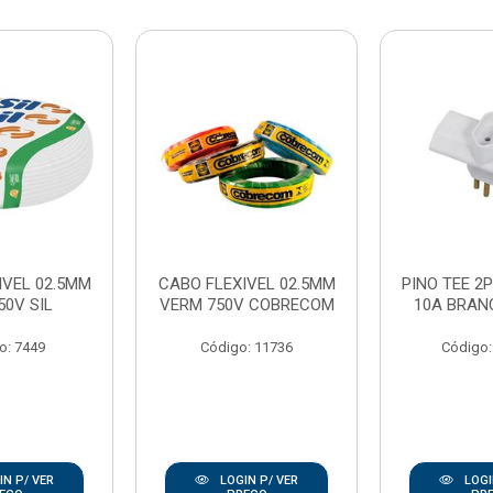
IVEL 02.5MM
CABO FLEXIVEL 02.5MM
PINO TEE 2P
50V SIL
VERM 750V COBRECOM
10A BRAN
o: 7449
Código: 11736
Código:
N P/ VER
LOGIN P/ VER
LOGI