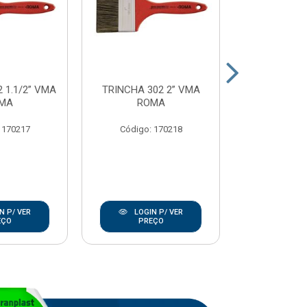
 1.1/2” VMA
TRINCHA 302 2” VMA
TRINCHA 302
MA
ROMA
RO
 170217
Código: 170218
Código:
N P/ VER
LOGIN P/ VER
LOGIN
EÇO
PREÇO
PRE