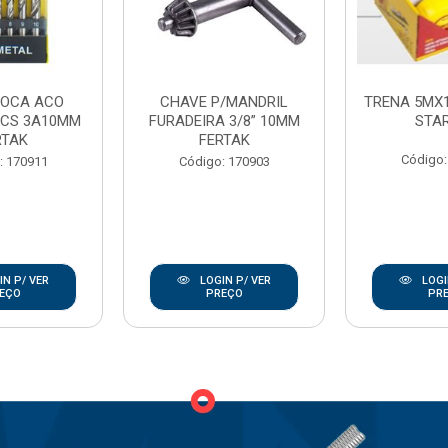
ROCA ACO
CHAVE P/MANDRIL
TRENA 5MX
PCS 3A10MM
FURADEIRA 3/8” 10MM
STA
RTAK
FERTAK
Código:
: 170911
Código: 170903
N P/ VER
LOGIN P/ VER
LOGI
EÇO
PREÇO
PR