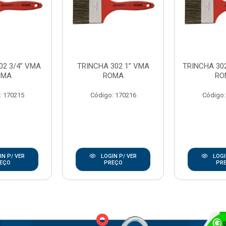
02 3/4” VMA
TRINCHA 302 1” VMA
TRINCHA 302
OMA
ROMA
RO
: 170215
Código: 170216
Código:
N P/ VER
LOGIN P/ VER
LOGI
EÇO
PREÇO
PR