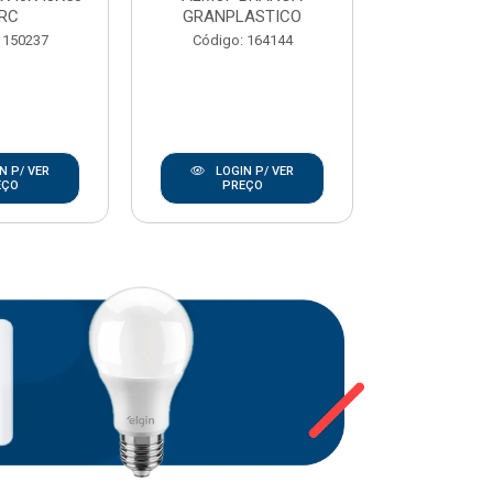
RC
GRANPLASTICO
Código:
 150237
Código: 164144
N P/ VER
LOGIN P/ VER
LOGIN
EÇO
PREÇO
PRE