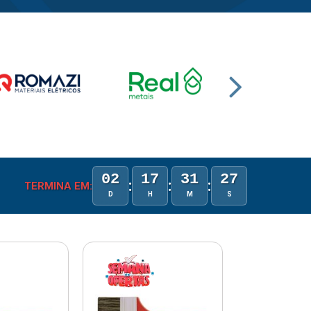
02
17
31
26
:
:
:
TERMINA EM:
D
H
M
S