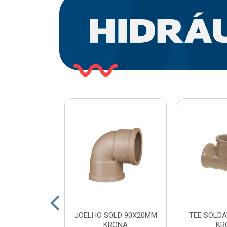
O PLASTICO
JOELHO SOLD 90X20MM
TEE SOLDA
 COM ESFERA
KRONA
KR