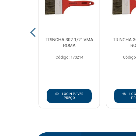
SINT ECOTEC
TRINCHA 302 1/2” VMA
TRINCHA 3
23CM C/CB
ROMA
R
OMA
Código: 170214
Código
: 170237
IN P/ VER
LOGIN P/ VER
LOGI
REÇO
PREÇO
PR