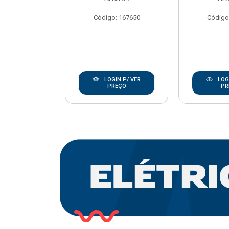
REBOUCAS
Código: 167650
Código
o: 20668
IN P/ VER
LOGIN P/ VER
LOGI
REÇO
PREÇO
PR