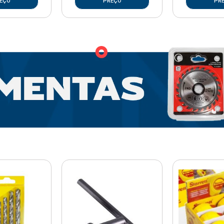
EÇO
PREÇO
PR