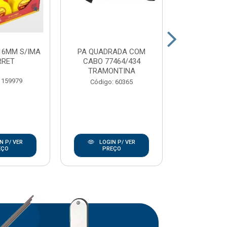
16MM S/IMA
PA QUADRADA COM
CARRO MAO 
RRET
CABO 77464/434
EXTRA
TRAMONTINA
TRAMO
 159979
Código: 60365
Código:
N P/ VER
LOGIN P/ VER
LOGIN
EÇO
PREÇO
PRE