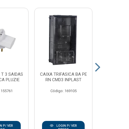
 T 3 SAIDAS
CAIXA TRIFASICA BA PE
PLAFON
CA PLUZIE
RN CMD3 INPLAST
PORCELAN
100W E2
 155761
Código: 169105
Código:
N P/ VER
LOGIN P/ VER
LOGIN