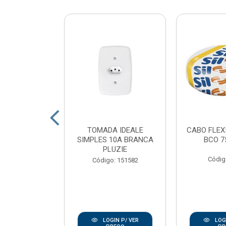
 LED POP
TOMADA IDEALE
CABO FLEX
 QUADRADO
SIMPLES 10A BRANCA
BCO 7
 LUZ BRANCO
PLUZIE
K AV...
Códig
Código: 151582
: 167938
IN P/ VER
LOGIN P/ VER
LOGI