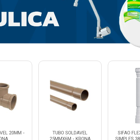
VEL 20MM -
TUBO SOLDAVEL
SIFAO FL
ONA
25MMX6M - KRONA
SIMPLES 3