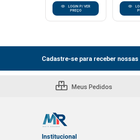
LOGIN P/ VER
LOGIN P/ VER
LO
PREÇO
PREÇO
P
Cadastre-se para receber nossas 
Meus Pedidos
Institucional