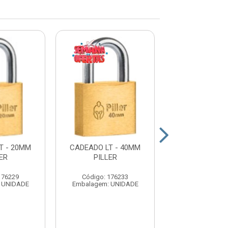
T - 20MM
CADEADO LT - 40MM
CADEADO LAT
ER
PILLER
ZAMAC S
176229
Código: 176233
Código: 17
 UNIDADE
Embalagem: UNIDADE
Embalagem: U