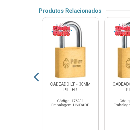
Produtos Relacionados
ADO LT-30MM
CADEADO LT - 30MM
CADEADO
STAM
PILLER
P
digo: 174314
Código: 176231
Códig
agem: UNIDADE
Embalagem: UNIDADE
Embalag