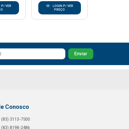
 P/ VER
LOGIN P/ VER
LOGIN P/
ÇO
PREÇO
PREÇO
le Conosco
(83) 3113-7500
(83) 8198-2486