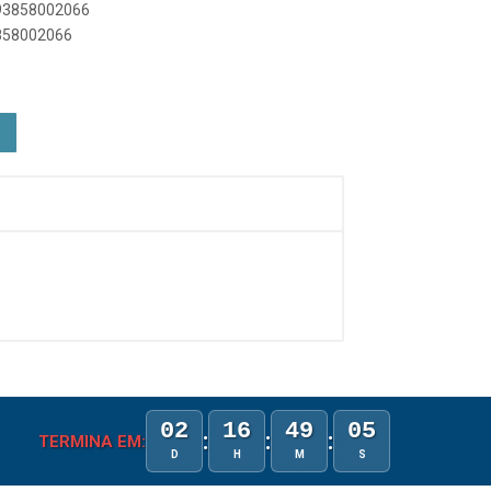
893858002066
3858002066
02
16
49
05
:
:
:
TERMINA EM:
D
H
M
S