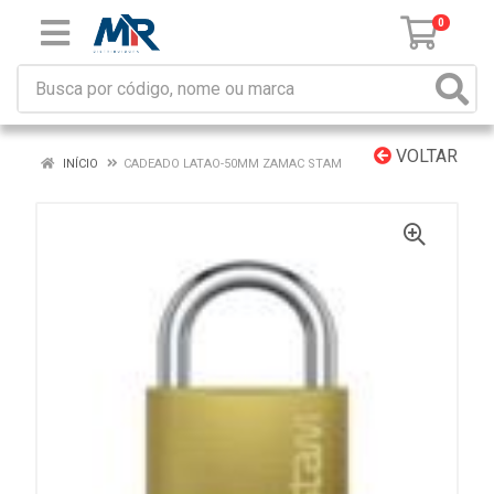
0
VOLTAR
INÍCIO
CADEADO LATAO-50MM ZAMAC STAM