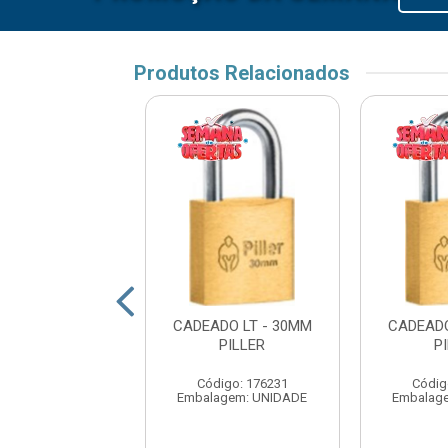
Produtos Relacionados
ADO LT-35MM
CADEADO LT - 30MM
CADEADO
STAM
PILLER
P
digo: 174315
Código: 176231
Códig
agem: UNIDADE
Embalagem: UNIDADE
Embalag