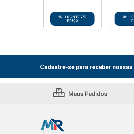
LOGIN P/ VER
LOGIN P/ VER
LO
PREÇO
PREÇO
P
Cadastre-se para receber nossas 
Meus Pedidos