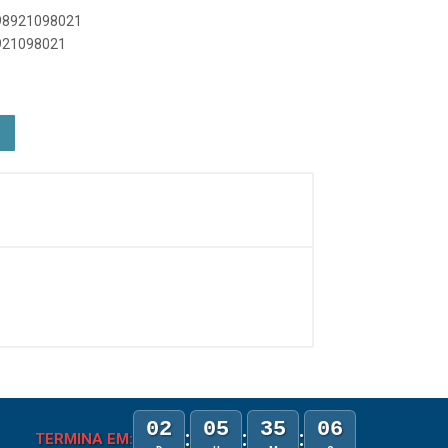
898921098021
8921098021
02
05
35
06
:
:
:
TERMINA EM: