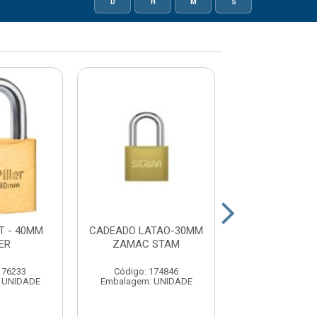
D
H
M
S
T - 40MM
CADEADO LATAO-30MM
CADEADO LT 
ER
ZAMAC STAM
PILLER
176233
Código: 174846
Código: 17
 UNIDADE
Embalagem: UNIDADE
Embalagem: U