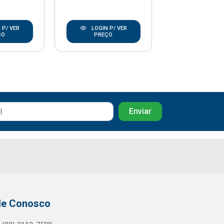
 P/ VER
LOGIN P/ VER
LOGIN P/
ÇO
PREÇO
PREÇO
le Conosco