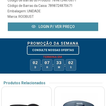
Código de Barras do Produto: 7898724870671
Código de Barras da Caixa: 7898724870671
Embalagem: UNIDADE
Marca:
ROOBUST
LOGIN P/ VER PREÇO
PROMOÇÃO DA SEMANA
CONSULTE NOSSAS OFERTAS
TERMINA EM:
02
07
33
02
:
:
:
D
H
M
S
Produtos Relacionados