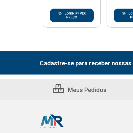
LOGIN P/ VER
LOGIN P/ VER
LO
PREÇO
PREÇO
P
Cadastre-se para receber nossas 
Meus Pedidos