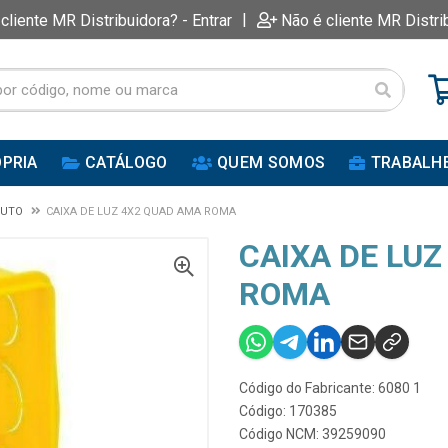
|
 cliente MR Distribuidora? - Entrar
Não é cliente MR Distri
PRIA
CATÁLOGO
QUEM SOMOS
TRABALH
DUTO
CAIXA DE LUZ 4X2 QUAD AMA ROMA
CAIXA DE LU
ROMA
Código do Fabricante: 6080 1
Código: 170385
Código NCM: 39259090