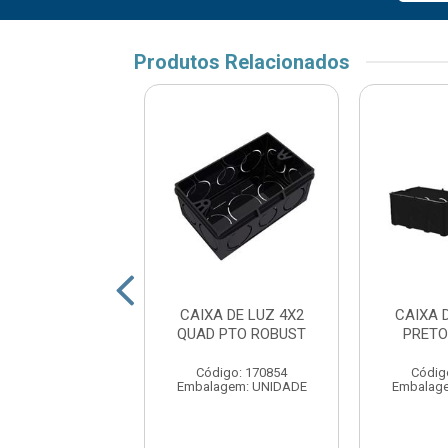
Produtos Relacionados
 LUZ QUADRADO
CAIXA DE LUZ 4X2
CAIXA 
RETO POLYFORT
QUAD PTO ROBUST
PRETO
digo: 177223
Código: 170854
Códig
agem: UNIDADE
Embalagem: UNIDADE
Embalag