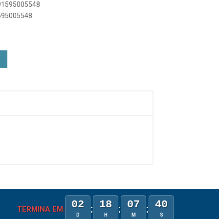
891595005548
1595005548
02
18
07
40
:
:
:
TERMINA EM:
D
H
M
S