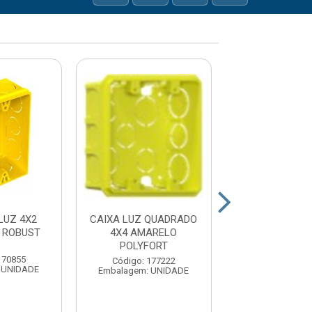
LUZ 4X2
CAIXA LUZ QUADRADO
CAIXA LUZ QU
 ROBUST
4X4 AMARELO
4X2 AMAR
POLYFORT
POLYFOR
170855
Código: 177222
Código: 177
 UNIDADE
Embalagem: UNIDADE
Embalagem: U