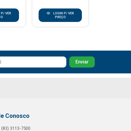
 P/ VER
LOGIN P/ VER
LOGIN P/
ÇO
PREÇO
PREÇO
le Conosco
(83) 3113-7500