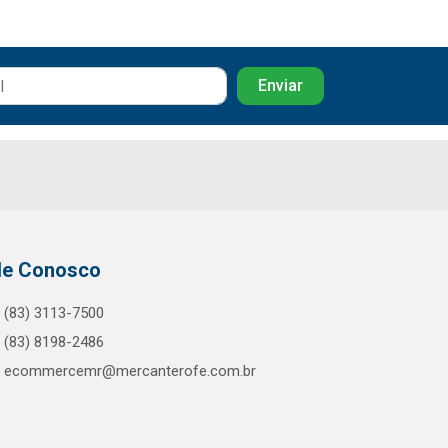
le Conosco
(83) 3113-7500
(83) 8198-2486
ecommercemr@mercanterofe.com.br