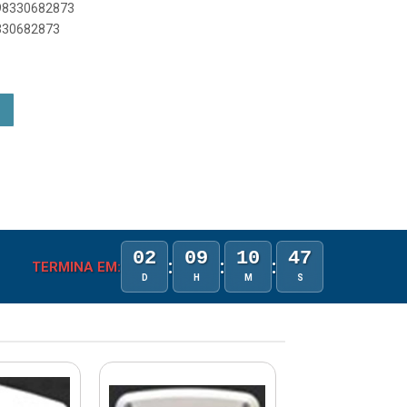
898330682873
8330682873
02
09
10
47
:
:
:
TERMINA EM:
D
H
M
S