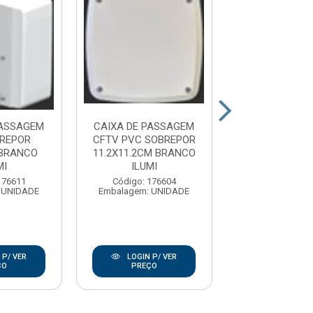
PASSAGEM
CAIXA DE PASSAGEM
CAIXA DE PA
REPOR
CFTV PVC SOBREPOR
PVC EMBUTIR 
 BRANCO
11.2X11.2CM BRANCO
BRANCO IL
MI
ILUMI
Código: 176
Embalagem: U
176611
Código: 176604
 UNIDADE
Embalagem: UNIDADE
LOGIN P/
 P/ VER
LOGIN P/ VER
PREÇO
ÇO
PREÇO