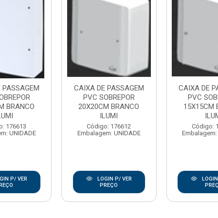
E PASSAGEM
CAIXA DE PASSAGEM
CAIXA DE 
OBREPOR
PVC SOBREPOR
PVC SOB
M BRANCO
20X20CM BRANCO
15X15CM
LUMI
ILUMI
ILU
o: 176613
Código: 176612
Código: 
em: UNIDADE
Embalagem: UNIDADE
Embalagem:
GIN P/ VER
LOGIN P/ VER
LOGIN
REÇO
PREÇO
PRE