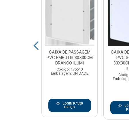
 DE PASSAGEM
CAIXA DE PASSAGEM
CAIXA D
PVC SOBREPOR
PVC EMBUTIR 30X30CM
PVC S
13.6CM BRANCO
BRANCO ILUMI
30X30C
ILUMI
I
Código: 176610
Embalagem: UNIDADE
digo: 176605
Códig
agem: UNIDADE
Embalag
LOGIN P/ VER
LOGIN P/ VER
LO
PREÇO
PREÇO
P