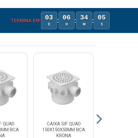
03
06
34
04
:
:
:
TERMINA EM:
D
H
M
S
F QUAD
CAIXA SIF QUAD
CAIXA SIF 
50MM BCA
150X150X50MM BCA
100X100X40
NA
KRONA
HERC