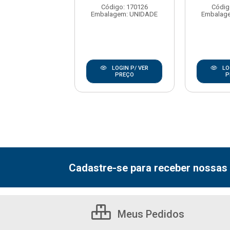
digo: 157792
Código: 170126
Códig
agem: UNIDADE
Embalagem: UNIDADE
Embalag
LOGIN P/ VER
LOGIN P/ VER
LO
PREÇO
PREÇO
P
Cadastre-se para receber nossas 
Meus Pedidos