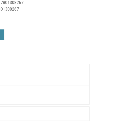
897801308267
7801308267