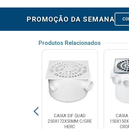
PROMOÇÃO DA SEMANA
CO
Produtos Relacionados
XA SIF QUAD
CAIXA SIF QUAD
CAIXA
250X75X100MM
250X172X50MM C/GRE
150X150
BC HERC
HERC
CRO