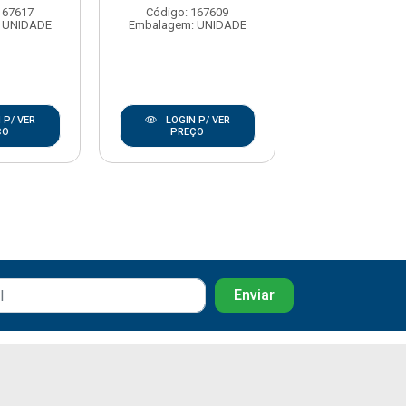
167617
Código: 167609
Código: 50
 UNIDADE
Embalagem: UNIDADE
Embalagem: U
 P/ VER
LOGIN P/ VER
LOGIN P/
ÇO
PREÇO
PREÇO