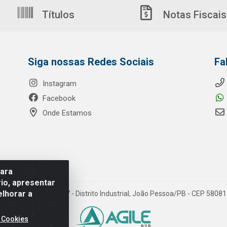
Títulos
Notas Fiscais
Siga nossas Redes Sociais
Fa
Instagram
Facebook
Onde Estamos
para
io, apresentar
elhorar a
o Ribeiro de Luna, 3777 - Distrito Industrial, João Pessoa/PB - CEP 580
 Cookies