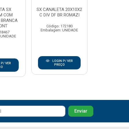
TA SX
SX CANALETA 20X10X2
CANALETA
M COM
C DIV DF BR ROMAZI
20X10X2M 
F BRANCA
ADESIVA BR
ONT
PLUZIE
Código: 172180
Embalagem: UNIDADE
 18467
Código: 157
 UNIDADE
Embalagem: U
LOGIN P/ VER
 P/ VER
LOGIN P/
PREÇO
ÇO
PREÇO