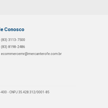
le Conosco
(83) 3113-7500
(83) 8198-2486
ecommercemr@mercanterofe.com.br
81-400 - CNPJ 35.428.312/0001-85