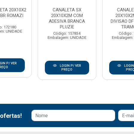
ETA 20X10X2
CANALETA SX
CANALE
F BR ROMAZI
20X10X2M COM
20X10X2
ADESIVA BRANCA
DIVISAO D
PLUZIE
TRAM
o: 172180
em: UNIDADE
Código: 157834
Código:
Embalagem: UNIDADE
Embalagem:
GIN P/ VER
LOGIN P/ VER
LOGIN
REÇO
PREÇO
PRE
ofertas!