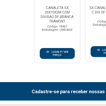
NALETA SX
CANALETA SX
SX CANAL
10X2M COM
20X10X2M COM
C DIV D
SIVA BRANCA
DIVISAO DF BRANCA
PLUZIE
TRAMONT
Códig
Embalag
digo: 157834
Código: 18467
agem: UNIDADE
Embalagem: UNIDADE
LO
LOGIN P/ VER
LOGIN P/ VER
P
PREÇO
PREÇO
Cadastre-se para receber nossas 