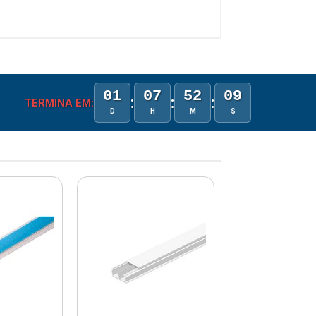
01
07
52
09
:
:
:
TERMINA EM:
D
H
M
S