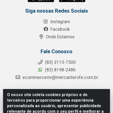
Siga nossas Redes Sociais
Instagram
Facebook
Onde Estamos
Fale Conosco
(83) 3113-7500
(83) 8198-2486
ecommercemr@mercanterofe.com.br
O nosso site coleta cookies próprios e de
MR Distribuidora - Rua Hortêncio Ribeiro de Luna, 3777 -
terceiros para proporcionar uma experiência
Distrito Industrial, João Pessoa/PB - CEP 58081-400 -
personalizada ao usuário, apresentar publicidade
CNPJ 35.428.312/0001-85
relevante de acordo com o seu perfil e melhorar a