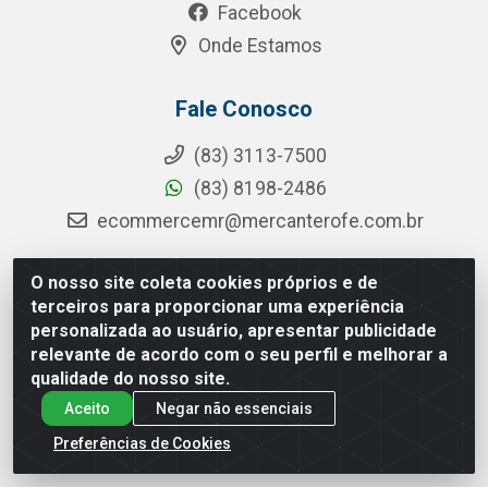
Facebook
Onde Estamos
Fale Conosco
(83) 3113-7500
(83) 8198-2486
ecommercemr@mercanterofe.com.br
O nosso site coleta cookies próprios e de
terceiros para proporcionar uma experiência
MR Distribuidora - Rua Hortêncio Ribeiro de Luna, 3777 -
personalizada ao usuário, apresentar publicidade
Distrito Industrial, João Pessoa/PB - CEP 58081-400 -
relevante de acordo com o seu perfil e melhorar a
CNPJ 35.428.312/0001-85
qualidade do nosso site.
Aceito
Negar não essenciais
Preferências de Cookies