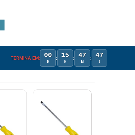
00
15
47
46
:
:
:
TERMINA EM:
D
H
M
S