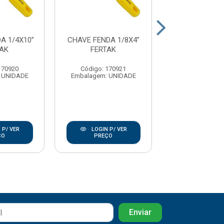
A 1/4X10”
CHAVE FENDA 1/8X4”
CHAVE FENDA 
TAK
FERTAK
FERTAK
170920
Código: 170921
Código: 17
 UNIDADE
Embalagem: UNIDADE
Embalagem: U
 P/ VER
LOGIN P/ VER
LOGIN P/
ÇO
PREÇO
PREÇO