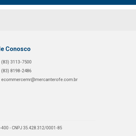
le Conosco
(83) 3113-7500
(83) 8198-2486
ecommercemr@mercanterofe.com.br
81-400 - CNPJ 35.428.312/0001-85