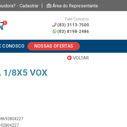
|
buidora? - Cadastrar
Área do Representante
Fale Conosco
0
(83) 3113-7500
(83) 8198-2486
E CONOSCO
NOSSAS OFERTAS
VOLTAR
 1/8X5 VOX
898692804227
8692804227