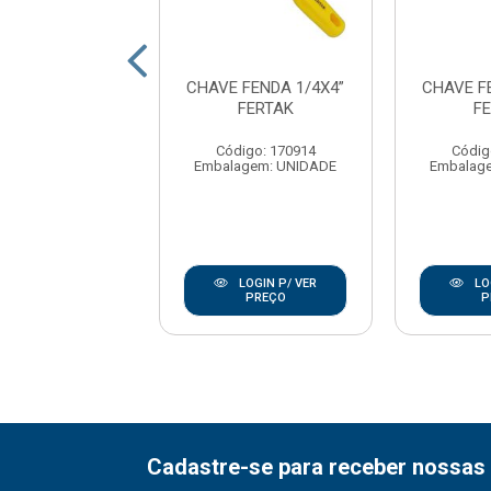
FENDA 5/16X6”
CHAVE FENDA 1/4X4”
CHAVE F
FERTAK
FERTAK
F
digo: 170932
Código: 170914
Códig
agem: UNIDADE
Embalagem: UNIDADE
Embalag
LOGIN P/ VER
LOGIN P/ VER
LO
PREÇO
PREÇO
P
Cadastre-se para receber nossas 